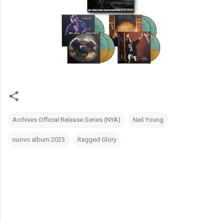
Archives Official Release Series (NYA)
Neil Young
nuovo album 2023
Ragged Glory
C
o
m
m
e