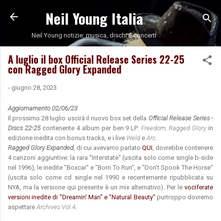
Neil Young Italia
Passa ai contenuti principali
Neil Young notizie: musica, dischi e concerti
A luglio il box Official Release Series 22-25
con Ragged Glory Expanded
-
giugno 28, 2023
Aggiornamento 02/06/23
Il prossimo 28 luglio uscirà il nuovo box set della
Official Release Series -
Discs 22-25
contenente 4 album per ben 9 LP:
Freedom, Ragged Glory
in
edizione inedita con bonus tracks, e i live
Weld
e
Arc
.
Ragged Glory Expanded
, di cui avevamo parlato
QUI
, dovrebbe contenere
4 canzoni aggiuntive: la rara "Interstate" (uscita solo come single b-side
nel 1996), le inedite "Boxcar" e "Born To Run", e "Don't Spook The Horse"
(uscita solo come cd single nel 1990 e recentemente ripubblicata su
NYA, ma la versione qui presente è un mix alternativo). Per le
vociferate
versioni inedite di "Dreamin' Man" e "Natural Beauty"
purtroppo dovremo
aspettare
Archives Vol.4
.