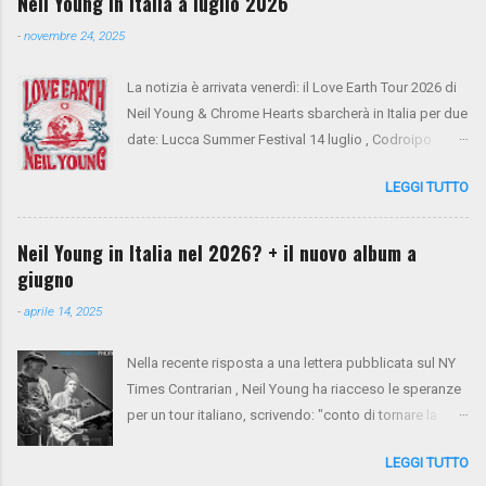
Neil Young in Italia a luglio 2026
-
novembre 24, 2025
La notizia è arrivata venerdì: il Love Earth Tour 2026 di
Neil Young & Chrome Hearts sbarcherà in Italia per due
date: Lucca Summer Festival 14 luglio , Codroipo
(Udine) 16 luglio. Si tratta del ritorno di Neil Young
LEGGI TUTTO
dopo 10 anni dall'ultima apparizione nel nostro
paese. Sul palco saliranno anche Spooner Oldham
(tastiere), Micah Nelson (chitarra, cori), Corey
Neil Young in Italia nel 2026? + il nuovo album a
McCormick (basso, cori), Anthony LoGerfo (batteria) e
giugno
Neil Young (voce, chitarra, piano). Da oggi i biglietti
-
aprile 14, 2025
sono in presale su NYA . Mercoledì 26 e giovedì 27
verrà aperto il presale di Virgin Radio. Da venerdì 28 la
Nella recente risposta a una lettera pubblicata sul NY
vendita generale sarà aperta tramite Ticketone . Ecco
Times Contrarian , Neil Young ha riacceso le speranze
il tour completo:
per un tour italiano, scrivendo: "conto di tornare la
prossima primavera per un tour tra Francia e Italia".
LEGGI TUTTO
Non resta che aspettare e sperare. Intanto, il nuovo