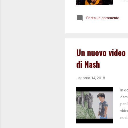
acco
musi
Posta un commento
ital
vita
nuov
firm
Un nuovo video 
di Nash
-
agosto 14, 2018
In o
demo
per 
vide
nost