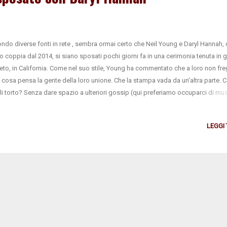
ndo diverse fonti in rete , sembra ormai certo che Neil Young e Daryl Hannah,
o coppia dal 2014, si siano sposati pochi giorni fa in una cerimonia tenuta in 
eto, in California. Come nel suo stile, Young ha commentato che a loro non fr
a cosa pensa la gente della loro unione. Che la stampa vada da un'altra parte.
li torto? Senza dare spazio a ulteriori gossip (qui preferiamo occuparci di mus
amo solo... Congratulazioni & long may you run!
LEGGI