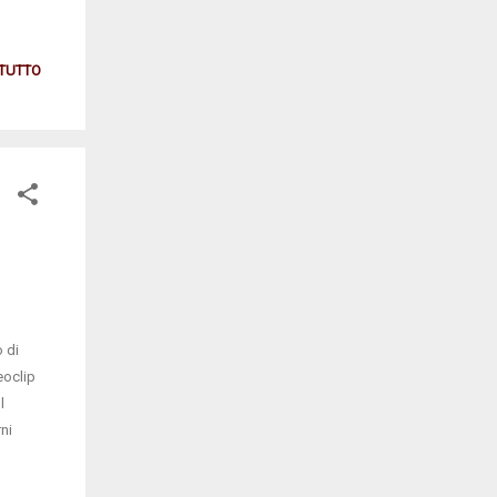
 i
lchi
 TUTTO
a sua
il
y a
 di
eoclip
l
ni