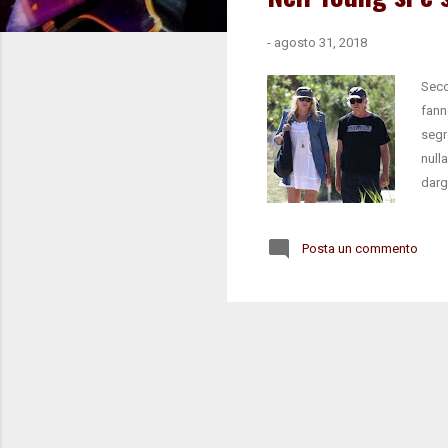
-
agosto 31, 2018
Seco
fann
segr
null
darg
dici
Posta un commento