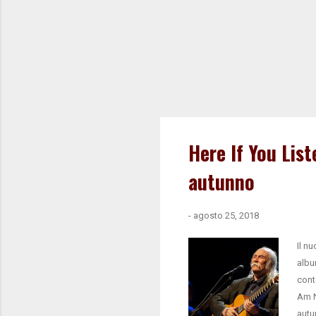
Here If You List
autunno
-
agosto 25, 2018
Il n
albu
cont
Am N
autu