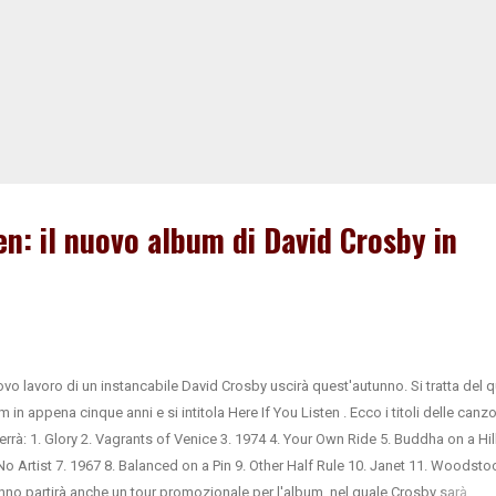
en: il nuovo album di David Crosby in
uovo lavoro di un instancabile David Crosby uscirà quest'autunno. Si tratta del 
m in appena cinque anni e si intitola Here If You Listen . Ecco i titoli delle canz
errà: 1. Glory 2. Vagrants of Venice 3. 1974 4. Your Own Ride 5. Buddha on a Hill 
o Artist 7. 1967 8. Balanced on a Pin 9. Other Half Rule 10. Janet 11. Woodsto
nno partirà anche un tour promozionale per l'album, nel quale Crosby sarà