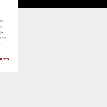
 che
gran
ega
 Come
ica),
 TUTTO