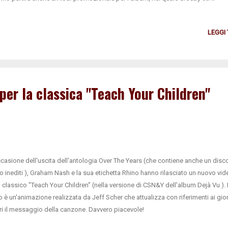
mpagnato da Becca Stevens, Michael League (Snarky Puppy) e Michelle Willis,
cisti di Lighthouse . Ricordiamo che David, 77 anni, tra pochissimo sarà sui pa
LEGGI
iani a settembre, per due date . E che è in produzione un film documentario sull
 e la sua musica, prodotto da Cameron Crowe. Per i fan italiani, segnaliamo che 
o numero di Left in edicola dal 27 agosto conterrà un articolo dedicato Crosb
a Stefano Frollano.
per la classica "Teach Your Children"
ccasione dell'uscita dell'antologia Over The Years (che contiene anche un disco
 inediti ), Graham Nash e la sua etichetta Rhino hanno rilasciato un nuovo vid
il classico "Teach Your Children" (nella versione di CSN&Y dell'album Dejà Vu ). I
o è un'animazione realizzata da Jeff Scher che attualizza con riferimenti ai gior
ri il messaggio della canzone. Davvero piacevole!