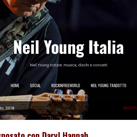
Passa ai contenuti principali
Neil Young Italia
Neil Young notizie: musica, dischi e concerti
HOME
SOCIAL
ROCKINFREEWORLD
NEIL YOUNG TRADOTTO
to, 2018
MOSTR
 sposato con Daryl Hannah