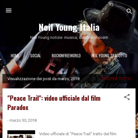
Passa ai contenuti principali
Neil Young Italia
Neil Young notizie: musica, dischi e concerti
HOME
SOCIAL
ROCKINFREEWORLD
NEIL YOUNG TRADOTTO
Visualizzazione dei post da marzo, 2018
MOSTRA TUTTO
P
o
s
"Peace Trail": video ufficiale dal film
t
Paradox
-
marzo 30, 2018
Video ufficiale di "Peace Trail" tratto dal film