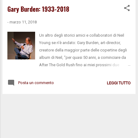
Gary Burden: 1933-2018
-
marzo 11, 2018
Un altro degli storici amici e collaboratori di Neil
Young se n'è andato: Gary Burden, art-director,
creatore della maggior parte delle copertine degli
album di Neil, "per quasi 50 anni, a cominciare da
After The Gold Rush fino ai miei prossimi due
album, Roxy e Paradox , e comprese le cover di
album inediti che devono ancora uscire", ricorda
Posta un commento
LEGGI TUTTO
Neil nell' articolo commemorativo su NYA . Burden
aveva 84 anni. Ha lavorato per vari musicisti
realizzando copertine famose, come Blue di Joni
Mitchell, One Of These Nights degli Eagles, If I
Could Only Remember My Name di David Crosby e
Dejà Vu di CSNY . Nel 2009 grazie al suo lavoro
grafico, il box NY Archives Vol.1 vinse il Grammy