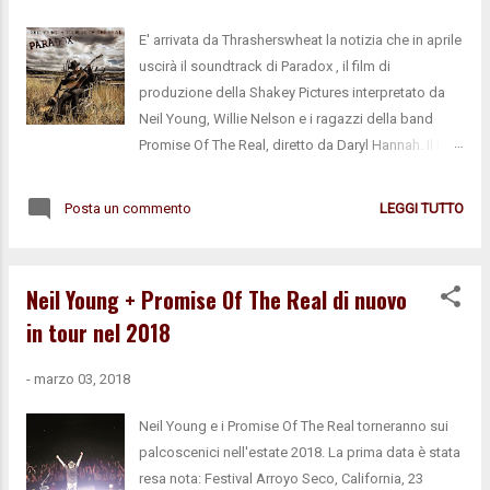
E' arrivata da Thrasherswheat la notizia che in aprile
uscirà il soundtrack di Paradox , il film di
produzione della Shakey Pictures interpretato da
Neil Young, Willie Nelson e i ragazzi della band
Promise Of The Real, diretto da Daryl Hannah. Il film,
come già annunciato, si presenta come un
"western metafisico" e sarà proiettato in anteprima
Posta un commento
LEGGI TUTTO
al SXSW Festival il 15 marzo. Il soundtrack
comprende tracce dal titolo misterioso,
probabilmente passaggi musicali incisi per il film,
Neil Young + Promise Of The Real di nuovo
alcune cover e alcune canzoni del repertorio
in tour nel 2018
younghiano quasi sicuramente registrate live. Ecco
tracklist e copertina: 1. Many Moons Ago In The
-
marzo 03, 2018
Future 2. Show Me 3. Paradox Passage 1 4. Hey 5.
Paradox Passage 2 6. Diggin' In The Dirt – Chorus 7.
Neil Young e i Promise Of The Real torneranno sui
Paradox Passage 3 8. Peace Trail 9. Pocahontas 10.
palcoscenici nell'estate 2018. La prima data è stata
Cowgirl Jam 11. Angel Flying Too Close To The
resa nota: Festival Arroyo Seco, California, 23
Ground 12. Paradox Passage 4 13. Diggin’ In The