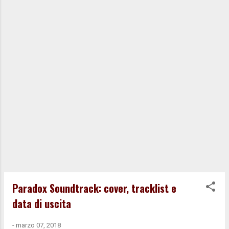
per la miglior art-direction.
Paradox Soundtrack: cover, tracklist e
data di uscita
-
marzo 07, 2018