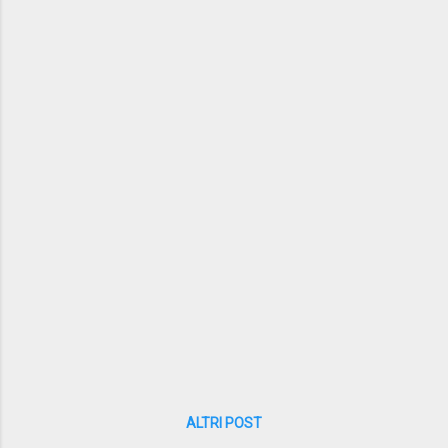
tour che invece è suonata al pianoforte. Buon
ascolto! clicca per acquistare Archives Vol.3
ALTRI POST