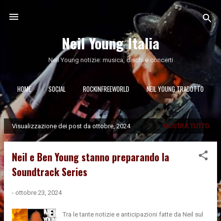
Passa ai contenuti principali
Neil Young Italia
Neil Young notizie: musica, dischi e concerti
HOME
SOCIAL
ROCKINFREEWORLD
NEIL YOUNG TRADOTTO
Visualizzazione dei post da ottobre, 2024
MOSTRA TUTTO
P
o
s
Neil e Ben Young stanno preparando la
t
Soundtrack Series
-
ottobre 23, 2024
Tra le tante notizie e anticipazioni fatte da Neil sul