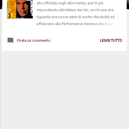
sito ufficiale negli ultimi tempi, per lo più
rispondendo alle lettere dei fan, ce n'è una che
riguarda una nuova serie di uscite che andrà ad
affiancarsi alla Performance Series e alla Special
Release Series. Si tratta della Soundtrack Series ,
ovvero i live album corrispondenti ai film-concerto
Posta un commento
LEGGI TUTTO
ufficiali. Dovrebbe costituirsi di decina di volumi, il
primo sarà Berlin (1982) e il secondo Heart Of Gold
(2005). Neil conferma anche la presenza di Solo
Trans (1983). In pratica possiamo aspettarci un
disco live per tutti i film di nostra conoscenza
appartenenti al "canone" principale. Young ha detto
che li sta preparando insieme al figlio Ben. Sarebbe
bello se questi live non si limitassero alle
performance dei film, ma spaziassero
maggiormente sul tour sia in termini di selezione
della miglior performance sia offrendo canzoni in
più oltre a quelle presenti nei film. Ma chissà...
vedremo.