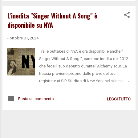
Stills) 4. Helplessly Hoping (Stephen Stills) 5. Field
Of Opportunity 6. Helpless 7. Love The One You're
L'inedita "Singer Without A Song" è
With (Stephen Stills) 8. Heart Of Gold 9. Harvest
disponibile su NYA
Moon 10. For What It's Worth (Stephen Stills) 11.
Bluebird (Stephen Stills) 12. Vampire Blues 13.
-
ottobre 01, 2024
Rockin' In The Free World (con John Mayer & Lily
Meola) Per ora questa è l'ultima esibizione di
Tra le outtakes di NYA è ora disponibile anche "
Young prevista quest'anno, salvo nuovi annunci di
Singer Without A Song ", canzone inedita del 2012
tour o serate evento.
che fece il suo debutto durante l'Alchemy Tour. La
traccia proviene proprio dalle prove del tour
registrate ai SIR Studios di New York nel settembre
2012. La cosa curiosa è che non c'è stato nessun
annuncio del rilascio di questa outtake, noi stessi
Posta un commento
LEGGI TUTTO
ne siamo venuti a conoscenza tramite Facebook.
La versione qui presentata secondo Young è la
migliore esistente (lo scrive nel post-it allegato alla
traccia), e lo vede alla chitarra elettrica, a differenza
della versione che circola su bootleg dai tempi del