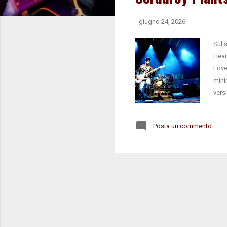
-
giugno 24, 2026
Sul 
Hear
Love
mini
vers
Expl
Posta un commento