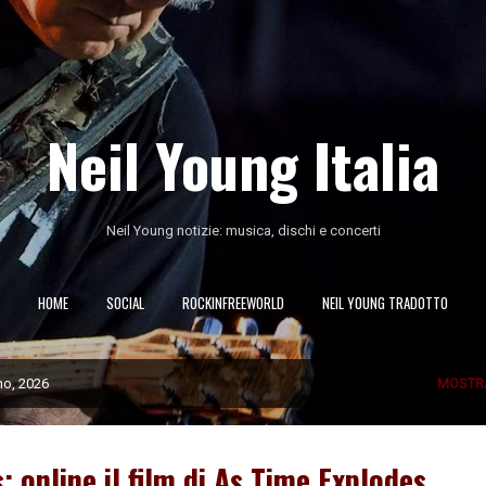
Passa ai contenuti principali
Neil Young Italia
Neil Young notizie: musica, dischi e concerti
HOME
SOCIAL
ROCKINFREEWORLD
NEIL YOUNG TRADOTTO
no, 2026
MOSTR
 online il film di As Time Explodes