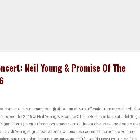
ncert: Neil Young & Promise Of The
6
o concerto in streaming per gli abbonati al sito ufficiale : torniamo al Rebel 
 europeo del 2016 di Neil Young & Promise Of The Real, con la serata del 10 g
s (Inghilterra). Ben 21 brani per quasi 3 ore di durata che spaziano il vasto ca
lassici di Young in gran parte fornendo una resa adrenalinica ad alto volume.
aliamo in particolare la prima apparizione di "If I Could Have Her Tonight" dal