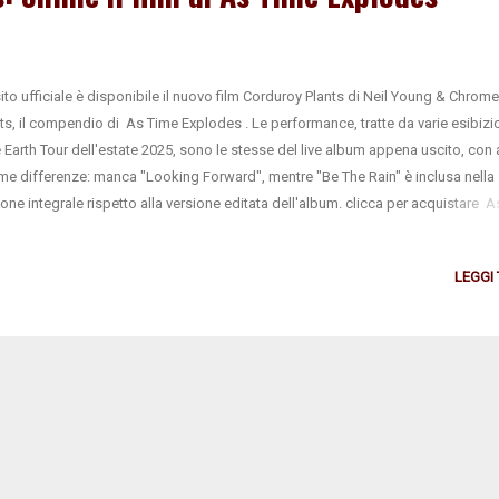
sito ufficiale è disponibile il nuovo film Corduroy Plants di Neil Young & Chrome
ts, il compendio di As Time Explodes . Le performance, tratte da varie esibizio
 Earth Tour dell'estate 2025, sono le stesse del live album appena uscito, con
me differenze: manca "Looking Forward", mentre "Be The Rain" è inclusa nella
ione integrale rispetto alla versione editata dell'album. clicca per acquistare 
odes
LEGGI