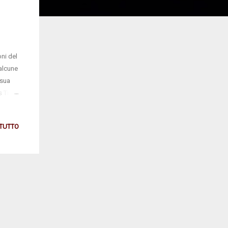
ni del
 alcune
 sua
As Time
 TUTTO