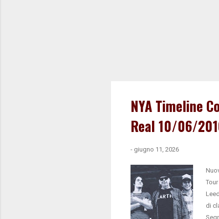
NYA Timeline Co
Real 10/06/201
-
giugno 11, 2026
Nuov
Tour
Leed
di c
Segn