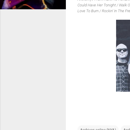
Could Have Her Tonight / Walk O
Love To Burn / Rockin' In The Fr
Archives online (NYA)
Arc