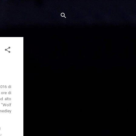
016 di
 ore di
ad alto
a "Wolf
 medley
l
I