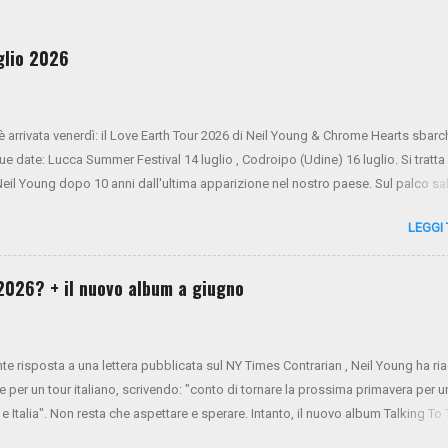
uglio 2026
 è arrivata venerdì: il Love Earth Tour 2026 di Neil Young & Chrome Hearts sbarc
due date: Lucca Summer Festival 14 luglio , Codroipo (Udine) 16 luglio. Si tratta
 Neil Young dopo 10 anni dall'ultima apparizione nel nostro paese. Sul palco sa
ner Oldham (tastiere), Micah Nelson (chitarra, cori), Corey McCormick (basso
LEGGI
ony LoGerfo (batteria) e Neil Young (voce, chitarra, piano). Da oggi i biglietti s
 NYA . Mercoledì 26 e giovedì 27 verrà aperto il presale di Virgin Radio. Da vene
 generale sarà aperta tramite Ticketone . Ecco il tour completo:
l 2026? + il nuovo album a giugno
nte risposta a una lettera pubblicata sul NY Times Contrarian , Neil Young ha r
e per un tour italiano, scrivendo: "conto di tornare la prossima primavera per u
 e Italia". Non resta che aspettare e sperare. Intanto, il nuovo album Talking To
visto per il 13 giugno.