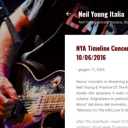
Neil Young Italia
Neil Young notizie: musica, di
NYA Timeline Concer
10/06/2016
-
giugno 11, 2026
Nuovo concerto in streaming p
Neil Young & Promise Of The Rea
durata che spaziano il vasto c
volume. Segnaliamo in particola
Moon" dal disco del momento
"Mansion On The Hill/Love To B
After The Gold Rush / Heart Of
Anthem) / From Hank To Hendrix