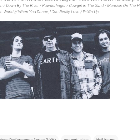
n / Down By The River / Powderfinger / Cowgirl In The Sand / Mansion On The Hil
ee World // When You Dance, I Can Really Love / F*!#in' Up
hives Performance Series (NYA)
concerti e live
Neil Young