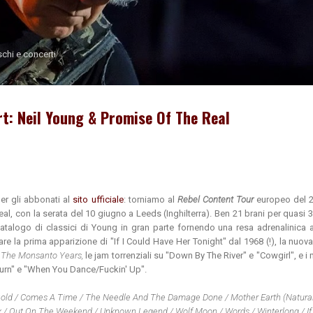
Passa ai contenuti principali
schi e concerti
t: Neil Young & Promise Of The Real
er gli abbonati al
sito ufficiale
: torniamo al
Rebel Content Tour
europeo del 2
l, con la serata del 10 giugno a Leeds (Inghilterra). Ben 21 brani per quasi 3
atalogo di classici di Young in gran parte fornendo una resa adrenalinica 
re la prima apparizione di "If I Could Have Her Tonight" dal 1968 (!), la nuov
,
The Monsanto Years,
le jam torrenziali su "Down By The River" e "Cowgirl", e i
urn" e "When You Dance/Fuckin' Up".
 Gold / Comes A Time / The Needle And The Damage Done / Mother Earth (Natura
 / Out On The Weekend / Unknown Legend / Wolf Moon / Words / Winterlong / If 