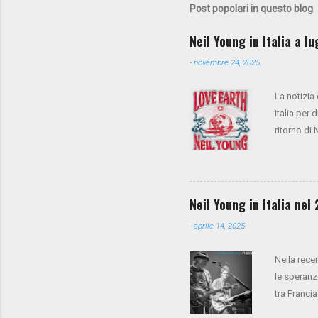
Post popolari in questo blog
Neil Young in Italia a l
-
novembre 24, 2025
La notizia
Italia per 
ritorno di
anche Spoo
cori), Anth
presale su
la vendita
Neil Young in Italia ne
-
aprile 14, 2025
Nella rece
le speranz
tra Francia
Trees è pre