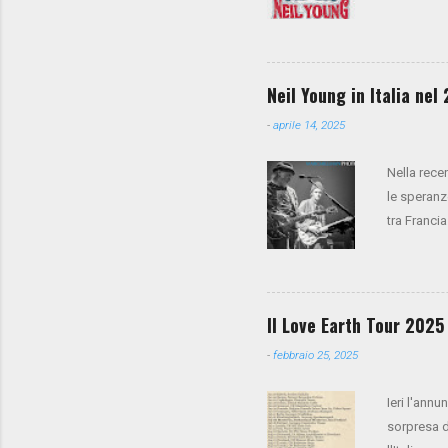
anche Spoo
cori), Anth
presale su
la vendita
Neil Young in Italia ne
-
aprile 14, 2025
Nella rece
le speranz
tra Francia
Trees è pre
Il Love Earth Tour 2025 
-
febbraio 25, 2025
Ieri l'annu
sorpresa 