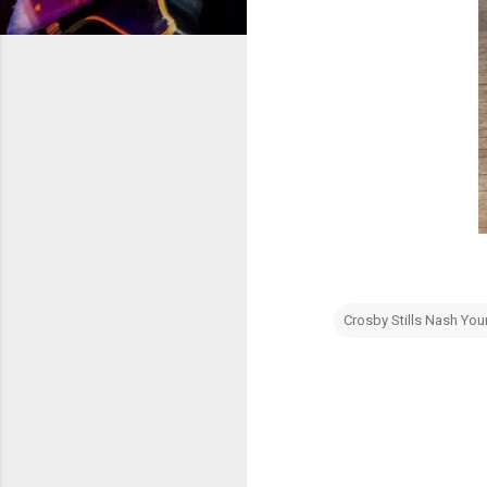
Crosby Stills Nash Yo
C
o
m
m