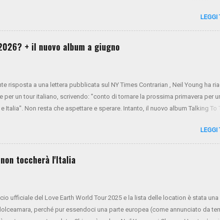
ner Oldham (tastiere), Micah Nelson (chitarra, cori), Corey McCormick (basso
LEGGI
ony LoGerfo (batteria) e Neil Young (voce, chitarra, piano). Da oggi i biglietti s
 NYA . Mercoledì 26 e giovedì 27 verrà aperto il presale di Virgin Radio. Da vene
 generale sarà aperta tramite Ticketone . Ecco il tour completo:
l 2026? + il nuovo album a giugno
nte risposta a una lettera pubblicata sul NY Times Contrarian , Neil Young ha r
e per un tour italiano, scrivendo: "conto di tornare la prossima primavera per u
 e Italia". Non resta che aspettare e sperare. Intanto, il nuovo album Talking To
visto per il 13 giugno.
LEGGI
non toccherà l'Italia
ncio ufficiale del Love Earth World Tour 2025 e la lista delle location è stata una
dolceamara, perché pur essendoci una parte europea (come annunciato da t