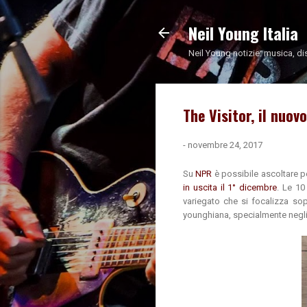
Neil Young Italia
Neil Young notizie: musica, di
The Visitor, il nuo
-
novembre 24, 2017
Su
NPR
è possibile ascoltare p
in uscita il 1° dicembre
. Le 10
variegato che si focalizza sop
younghiana, specialmente negli 