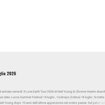
uglio 2026
 è arrivata venerdì: il Love Earth Tour 2026 di Neil Young & Chrome Hearts sbarc
due date: Lucca Summer Festival 14 luglio , Codroipo (Udine) 16 luglio. Si tratta
 Neil Young dopo 10 anni dall'ultima apparizione nel nostro paese. Sul palco sa