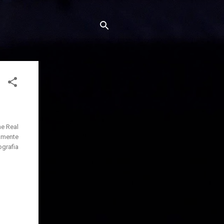
he Real
tamente
ografia