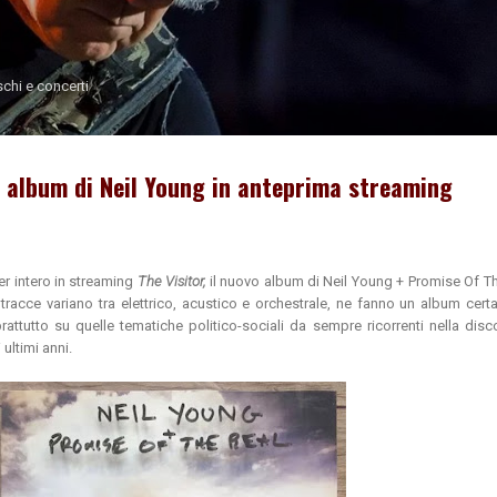
Passa ai contenuti principali
schi e concerti
vo album di Neil Young in anteprima streaming
er intero in streaming
The Visitor,
il nuovo album di Neil Young + Promise Of T
 tracce variano tra elettrico, acustico e orchestrale, ne fanno un album cer
rattutto su quelle tematiche politico-sociali da sempre ricorrenti nella disc
ultimi anni.