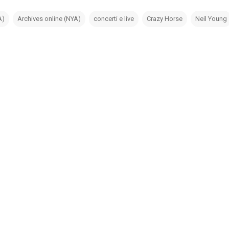
A)
Archives online (NYA)
concerti e live
Crazy Horse
Neil Young