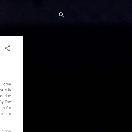
y Horse
ot e la
di due
 By The
Rush" e
e rare
 / Only