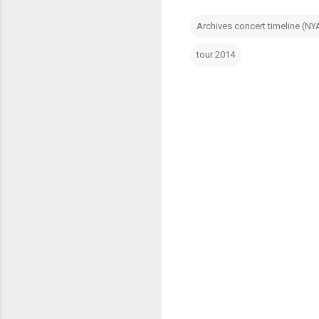
Archives concert timeline (NY
tour 2014
C
o
m
m
e
n
t
i