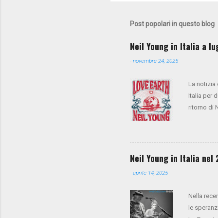
Post popolari in questo blog
Neil Young in Italia a l
-
novembre 24, 2025
La notizia
Italia per 
ritorno di
anche Spoo
cori), Anth
presale su
la vendita
Neil Young in Italia ne
-
aprile 14, 2025
Nella rece
le speranz