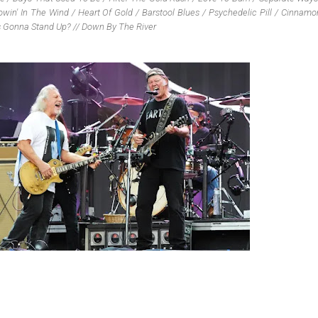
win' In The Wind / Heart Of Gold / Barstool Blues / Psychedelic Pill / Cinnamon
's Gonna Stand Up? // Down By The River