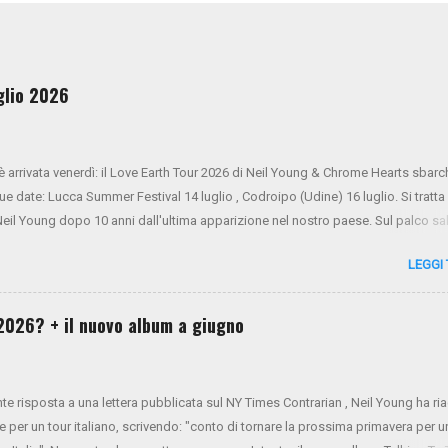
uglio 2026
 è arrivata venerdì: il Love Earth Tour 2026 di Neil Young & Chrome Hearts sbarc
due date: Lucca Summer Festival 14 luglio , Codroipo (Udine) 16 luglio. Si tratta
 Neil Young dopo 10 anni dall'ultima apparizione nel nostro paese. Sul palco sa
ner Oldham (tastiere), Micah Nelson (chitarra, cori), Corey McCormick (basso
LEGGI
ony LoGerfo (batteria) e Neil Young (voce, chitarra, piano). Da oggi i biglietti s
 NYA . Mercoledì 26 e giovedì 27 verrà aperto il presale di Virgin Radio. Da vene
 generale sarà aperta tramite Ticketone . Ecco il tour completo:
l 2026? + il nuovo album a giugno
nte risposta a una lettera pubblicata sul NY Times Contrarian , Neil Young ha r
e per un tour italiano, scrivendo: "conto di tornare la prossima primavera per u