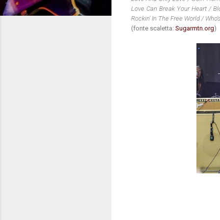
Love Can Break Your Heart / Blo
Rockin' In The Free World / Who
(fonte scaletta:
Sugarmtn.org
)