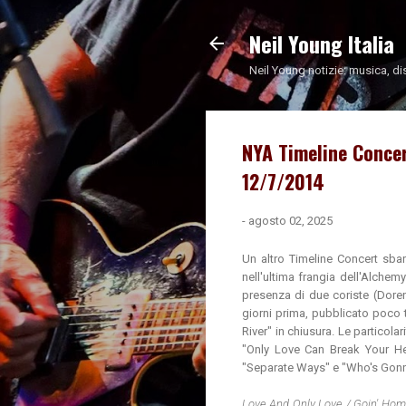
Neil Young Italia
Neil Young notizie: musica, di
NYA Timeline Concer
12/7/2014
-
agosto 02, 2025
Un altro Timeline Concert sbar
nell'ultima frangia dell'Alchemy
presenza di due coriste (Doren
giorni prima, pubblicato poco
River" in chiusura. Le particola
"Only Love Can Break Your He
"Separate Ways" e "Who's Gon
Love And Only Love / Goin' Hom