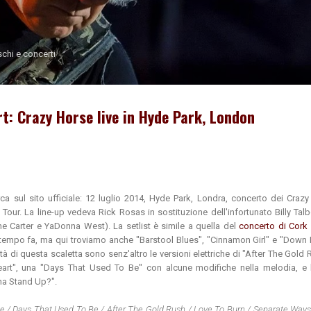
Passa ai contenuti principali
schi e concerti
t: Crazy Horse live in Hyde Park, London
ca sul sito ufficiale: 12 luglio 2014, Hyde Park, Londra, concerto dei Craz
 Tour. La line-up vedeva Rick Rosas in sostituzione dell'infortunato Billy Talb
e Carter e YaDonna West). La setlist è simile a quella del
concerto di Cork
 tempo fa, ma qui troviamo anche "Barstool Blues", "Cinnamon Girl" e "Down
rità di questa scaletta sono senz'altro le versioni elettriche di "After The Gold 
art", una "Days That Used To Be" con alcune modifiche nella melodia, e l
na Stand Up?".
e / Days That Used To Be / After The Gold Rush / Love To Burn / Separate Ways