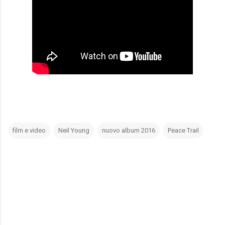
film e video
Neil Young
nuovo album 2016
Peace Trail
C
o
m
m
e