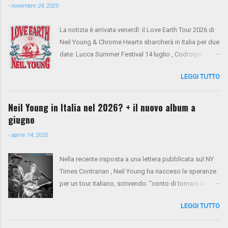
-
novembre 24, 2025
La notizia è arrivata venerdì: il Love Earth Tour 2026 di
Neil Young & Chrome Hearts sbarcherà in Italia per due
date: Lucca Summer Festival 14 luglio , Codroipo
(Udine) 16 luglio. Si tratta del ritorno di Neil Young
LEGGI TUTTO
dopo 10 anni dall'ultima apparizione nel nostro
paese. Sul palco saliranno anche Spooner Oldham
(tastiere), Micah Nelson (chitarra, cori), Corey
Neil Young in Italia nel 2026? + il nuovo album a
McCormick (basso, cori), Anthony LoGerfo (batteria) e
giugno
Neil Young (voce, chitarra, piano). Da oggi i biglietti
-
aprile 14, 2025
sono in presale su NYA . Mercoledì 26 e giovedì 27
verrà aperto il presale di Virgin Radio. Da venerdì 28 la
Nella recente risposta a una lettera pubblicata sul NY
vendita generale sarà aperta tramite Ticketone . Ecco
Times Contrarian , Neil Young ha riacceso le speranze
il tour completo:
per un tour italiano, scrivendo: "conto di tornare la
prossima primavera per un tour tra Francia e Italia".
LEGGI TUTTO
Non resta che aspettare e sperare. Intanto, il nuovo
album Talking To The Trees è previsto per il 13 giugno.