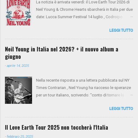
La notizia è arrivata venerdì: il Love Earth Tour 2026 di
Neil Young & Chrome Hearts sbarcherà in Italia per due
date: Lucca Summer Festival 14 luglio , Codroipo
(Udine) 16 luglio. Si tratta del ritorno di Neil Young
LEGGI TUTTO
dopo 10 anni dall'ultima apparizione nel nostro
paese. Sul palco saliranno anche Spooner Oldham
(tastiere), Micah Nelson (chitarra, cori), Corey
Neil Young in Italia nel 2026? + il nuovo album a
McCormick (basso, cori), Anthony LoGerfo (batteria) e
giugno
Neil Young (voce, chitarra, piano). Da oggi i biglietti
-
aprile 14, 2025
sono in presale su NYA . Mercoledì 26 e giovedì 27
verrà aperto il presale di Virgin Radio. Da venerdì 28 la
Nella recente risposta a una lettera pubblicata sul NY
vendita generale sarà aperta tramite Ticketone . Ecco
Times Contrarian , Neil Young ha riacceso le speranze
il tour completo:
per un tour italiano, scrivendo: "conto di tornare la
prossima primavera per un tour tra Francia e Italia".
LEGGI TUTTO
Non resta che aspettare e sperare. Intanto, il nuovo
album Talking To The Trees è previsto per il 13 giugno.
Il Love Earth Tour 2025 non toccherà l'Italia
-
febbraio 25, 2025