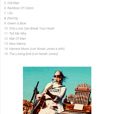
5.
Old Man
6.
Rainbow Of Colors
7.
I Do
8.
Eternity
9.
Green Is Blue
10.
Only Love Can Break Your Heart
11.
Tell Me Why
12.
War Of Man
13.
New Mama
14.
Harvest Moon
(con Norah Jones e altri)
15.
The Losing End
(con Norah Jones)