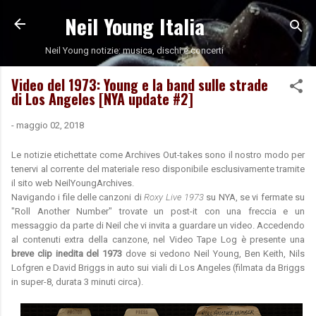
Neil Young Italia
Passa ai contenuti principali
Neil Young notizie: musica, dischi e concerti
Video del 1973: Young e la band sulle strade
di Los Angeles [NYA update #2]
-
maggio 02, 2018
Le notizie etichettate come Archives Out-takes sono il nostro modo per
tenervi al corrente del materiale reso disponibile esclusivamente tramite
il sito web NeilYoungArchives.
Navigando i file delle canzoni di
Roxy Live 1973
su NYA, se vi fermate su
"Roll Another Number" trovate un post-it con una freccia e un
messaggio da parte di Neil che vi invita a guardare un video. Accedendo
al contenuti extra della canzone, nel Video Tape Log è presente una
breve clip inedita del 1973
dove si vedono Neil Young, Ben Keith, Nils
Lofgren e David Briggs in auto sui viali di Los Angeles (filmata da Briggs
in super-8, durata 3 minuti circa).