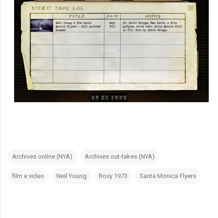
Archives online (NYA)
Archives out-takes (NYA)
film e video
Neil Young
Roxy 1973
Santa Monica Flyers
C
o