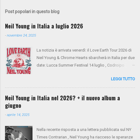
Post popolari in questo blog
Neil Young in Italia a luglio 2026
-
novembre 24, 2025
La notizia è arrivata venerdì: il Love Earth Tour 2026 di
Neil Young & Chrome Hearts sbarcherà in Italia per due
date: Lucca Summer Festival 14 luglio , Codroipo
(Udine) 16 luglio. Si tratta del ritorno di Neil Young
LEGGI TUTTO
dopo 10 anni dall'ultima apparizione nel nostro
paese. Sul palco saliranno anche Spooner Oldham
(tastiere), Micah Nelson (chitarra, cori), Corey
Neil Young in Italia nel 2026? + il nuovo album a
McCormick (basso, cori), Anthony LoGerfo (batteria) e
giugno
Neil Young (voce, chitarra, piano). Da oggi i biglietti
-
aprile 14, 2025
sono in presale su NYA . Mercoledì 26 e giovedì 27
verrà aperto il presale di Virgin Radio. Da venerdì 28 la
Nella recente risposta a una lettera pubblicata sul NY
vendita generale sarà aperta tramite Ticketone . Ecco
Times Contrarian , Neil Young ha riacceso le speranze