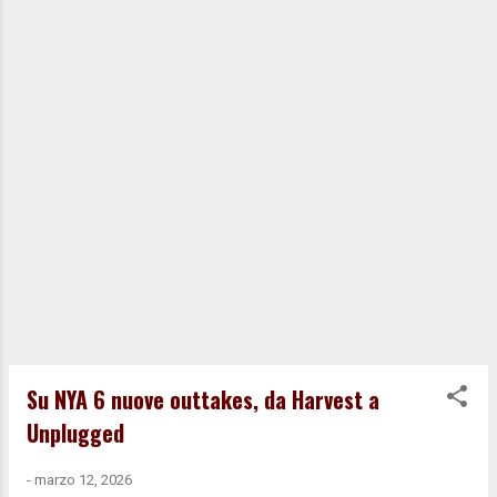
From Above / Double E / Devil's Sidewalk / Leave
The Driving / Carmichael / Bandit / Grandpa's
Interview / Bringin' Down Dinner / Sun Green / Be
The Rain // Lotta Love / On The Beach / No One
Seems To...
Su NYA 6 nuove outtakes, da Harvest a
Unplugged
-
marzo 12, 2026