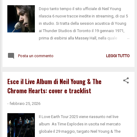
Dopo tanto tempo il sito ufficiale di Neil Young
rilascia 6 nuove tracce inedite in streaming, di cui 5
in studio. Si tratta della session acustica di Young
ai Thunder Studios di Toronto il 19 gennaio 1971,
prima di esibirsi alla Massey Hall, nella quale
registrò al pianoforte alcuni dei suoi nuovi brani,
che avrebbe poi destinato ad album diversi
Posta un commento
LEGGI TUTTO
partendo da Harvest . Love In Mind Journey
Through The Past A Man Needs A Maid/Heart Of
Gold There's A World See The Sky About To Rain A
Esce il Live Album di Neil Young & The
parte l'immenso valore storico della sessione nel
Chrome Hearts: cover e tracklist
suo insieme, per "Love In Mind" e la suite "A Man
Needs A Maid/Heart Of Gold" rappresenta anche
-
febbraio 25, 2026
l'unica incisione in studio nota. Adesso
mancherebbe solo la versione di "Alabama" incisa
Il Love Earth Tour 2025 viene riassunto nel live
dagli Stray Gators per avere un quadro completo
album As Time Explodes in uscita nel mercato
delle varie session che hanno portato ad Harvest
globale il 29 maggio, targato Neil Young & The
(escludendo i take alternativi di tanti brani, in parte