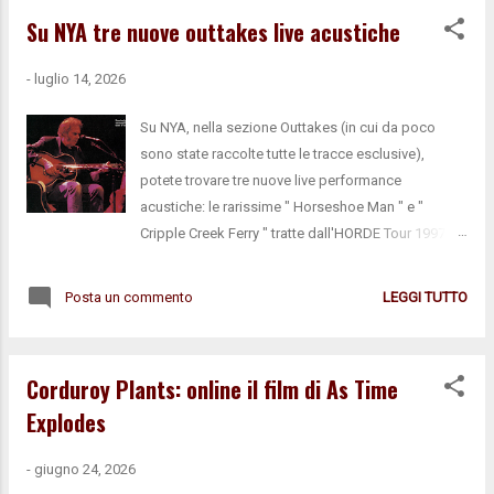
come tutto il Neil degli ultimi anni, ma fa ben sperare per l'intero
Su NYA tre nuove outtakes live acustiche
album. La si può ascoltare sia su NYA che su Youtube , con tanto di
lyrics sovrapposte a immagini dei terreni del Broken Arrow Ranch (la
-
luglio 14, 2026
storica dimora/studio di Young) realizzate a suo tempo dal
compianto Rick Rosas, nelle quali si possono notare, tra le altre
Su NYA, nella sezione Outtakes (in cui da poco
cose, la strada che compar...
sono state raccolte tutte le tracce esclusive),
potete trovare tre nuove live performance
acustiche: le rarissime " Horseshoe Man " e "
Cripple Creek Ferry " tratte dall'HORDE Tour 1997, e
" On The Beach " dal Solo Tour 1999. Inoltre Neil ha
recentemente detto di avere pronta una decina di
Posta un commento
LEGGI TUTTO
outtakes dall'ultimo live album As Time Explodes ,
che potrebbero essere rilasciate
progressivamente sul sito.
Corduroy Plants: online il film di As Time
Explodes
-
giugno 24, 2026