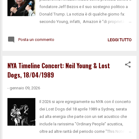
Facebook NYU , Young indossava una maglietta
fondatore Jeff Bezos e il suo sostegno politico a
con scritto "Revolution and Evolution": "è di questo
Donald Trump. La notizia è di qualche giorno fa:
che parlerà", avrebbe commentato in riferimento
secondo Young, infatti, Amazon è “di proprietà di
all'ossatura del nuovo album. Young forse porterà
un miliardario che appoggia il presidente” , e per
i...
questo invita i fan a evitare il servizio e a comprare
Posta un commento
LEGGI TUTTO
la sua musica da negozi indipendenti o altre
piattaforme. Come gesto simbolico e politico, ha
deciso di offrire gratis il suo intero catalogo
NYA Timeline Concert: Neil Young & Lost
musicale (su NeilYoungArchives.com ) ai residenti
Dogs, 18/04/1989
della Groenlandia . L’accesso sarà gratuito per un
anno e può essere rinnovato finché si resta lì.
-
gennaio 09, 2026
Young ha detto che spera che la sua musica possa
“alleviare lo stress e le minacce” percepite dalla
Il 2026 si apre egregiamente su NYA con il concerto
popolazione locale. La mossa arriva nel contesto
dei Lost Dogs del 18 aprile 1989 a Sydney, serata
di tensioni politiche legate al presidente Trump e
ad alta energia che parte con un set acustico che
ad una controversa discussione sul futuro della
include la rarissima "Ordinary People" acustica,
Groenlandia, e Young l’ha definita “un’offerta di
oltre ad altre rarità del periodo come "This Note's
pace e amore” . Nei suoi messaggi pubblic...
For You" e "Wrecking Ball", per poi sfociare