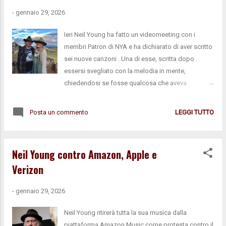
-
gennaio 29, 2026
Ieri Neil Young ha fatto un videomeeting con i
membri Patron di NYA e ha dichiarato di aver scritto
sei nuove canzoni . Una di esse, scritta dopo
essersi svegliato con la melodia in mente,
chiedendosi se fosse qualcosa che aveva
già scritto, si intitola (almeno per ora) "The Second
Song" e sarebbe molto lunga. Neil ha letto una
Posta un commento
LEGGI TUTTO
delle strofe in diretta: Soon I might be going / So I
wanted you to know / It was Christmas in the
Rockies / Just like summer with no snow / The
Neil Young contro Amazon, Apple e
Crimson Pirate was showing at the movies / It’s the
Verizon
one you really should see / The water is like
diamonds / And the ships are on the sea / The
-
gennaio 29, 2026
answer to our questions is lingering in the mist /
And the revolution is coming like a fighter with a
Neil Young ritirerà tutta la sua musica dalla
fist. Secondo alcuni commenti emersi sul gruppo
piattaforma Amazon Music come protesta contro il