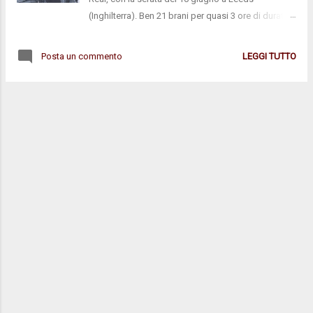
(Inghilterra). Ben 21 brani per quasi 3 ore di durata
che spaziano il vasto catalogo di classici di Young
in gran parte fornendo una resa adrenalinica ad
Posta un commento
LEGGI TUTTO
alto volume. Segnaliamo in particolare la prima
apparizione di "If I Could Have Her Tonight" dal
1968 (!), la nuova "Wolf Moon" dal disco del
momento, The Monsanto Years, le jam torrenziali
su "Down By The River" e "Cowgirl", e i medley
"Mansion On The Hill/Love To Burn" e "When You
Dance/Fuckin' Up". After The Gold Rush / Heart Of
Gold / Comes A Time / The Needle And The
Damage Done / Mother Earth (Natural Anthem) /
From Hank To Hendrix / Out On The Weekend /
Unknown Legend / Wolf Moon / Words /
Winterlong / If I Could Have Her Tonight / Walk On /
Down By The River / Powderfinger / C...