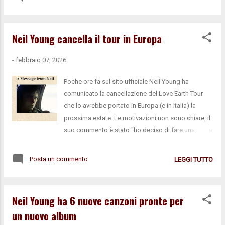
Cabinet), in parte nuove, presumibilmente dai
concerti di prossima pubblicazione. Di seguito
segnaliamo le tracce finora inedite: Down By The
Neil Young cancella il tour in Europa
River , CSNY 2K Tour, 02/02/2000 Walk Like A Giant ,
Crazy Horse Alchemy Tour, 06/08/2012 Love To
-
febbraio 07, 2026
Burn , Crazy Horse Alchemy Tour Europe,
20/07/2014 Inoltre, stando agli ultimi
Poche ore fa sul sito ufficiale Neil Young ha
aggiornamenti alla navigazione di NYA, pare che le
comunicato la cancellazione del Love Earth Tour
out-takes live non siano più reperibili nella sezione
che lo avrebbe portato in Europa (e in Italia) la
Cabinet. Anche le "versioni alternative" delle tracce
prossima estate. Le motivazioni non sono chiare, il
studio sono state collocate in nuove schede
suo commento è stato "ho deciso di fare una
apribili dalle schede principali delle canzoni.
pausa, (...) non è il momento". Un vero peccato, ma
Sembra quindi che lo staff degli Archives non
a 80 anni sono cose che possono capitare. Gli
Posta un commento
LEGGI TUTTO
abbia ancora trovato una soluzione definitiva per...
auguriamo di rimanere in salute. Long may you run,
Neil!
Neil Young ha 6 nuove canzoni pronte per
un nuovo album