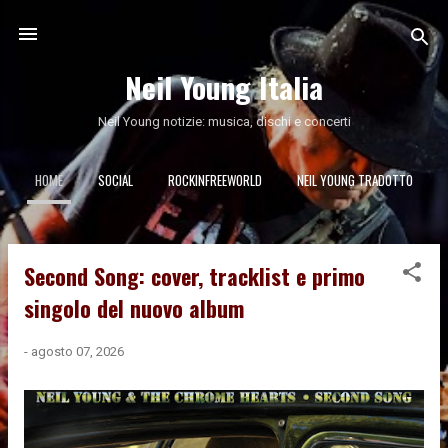
Passa ai contenuti principali
Neil Young Italia
Neil Young notizie: musica, dischi e concerti
HOME
SOCIAL
ROCKINFREEWORLD
NEIL YOUNG TRADOTTO
Second Song: cover, tracklist e primo
P
o
singolo del nuovo album
s
t
-
agosto 07, 2026