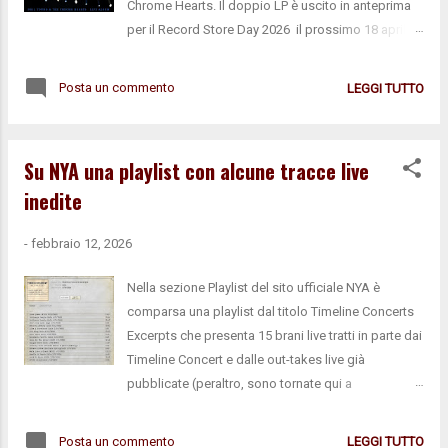
Chrome Hearts. Il doppio LP è uscito in anteprima
documentati dal film Harvest Time ). Ma non è tutto.
per il Record Store Day 2026 il prossimo 18 aprile
La manciata di outtakes si c...
(subito sold out). QUI il preordine. Qui sotto la
cover e la tracklist, che comprende in egual misura
Posta un commento
LEGGI TUTTO
classici e rarità, oltre all'inedita su album "Big
Crime" rilasciata pochi mesi fa come singolo
digitale. Side A: 1 Daddy Got Walking 2 Looking
Su NYA una playlist con alcune tracce live
Forward 3 Harvest Moon 4 Ohio Side B: 1 Name Of
inedite
Love 2 Be The Rain 3 Big Crime 4 Long Walk Home
Side C: 1 Vampire Blues 2 Cortez The Killer Side D: 1
-
febbraio 12, 2026
After The Gold Rush 2 Like A Hurricane 3 Silver
Eagle clicca per ordinare la tua copia
Nella sezione Playlist del sito ufficiale NYA è
comparsa una playlist dal titolo Timeline Concerts
Excerpts che presenta 15 brani live tratti in parte dai
Timeline Concert e dalle out-takes live già
pubblicate (peraltro, sono tornate qui a
disposizione alcune tracce che nelle ultime
settimane erano scomparse dalla sezione
Posta un commento
LEGGI TUTTO