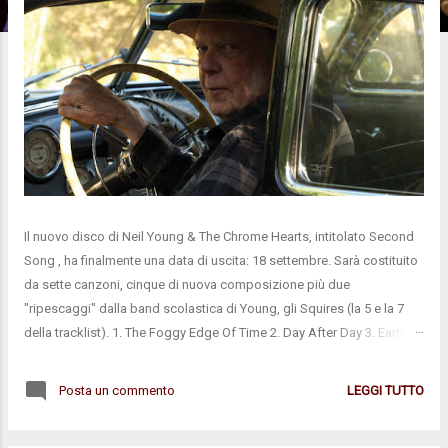
Il nuovo disco di Neil Young & The Chrome Hearts, intitolato Second
Song , ha finalmente una data di uscita: 18 settembre. Sarà costituito
da sette canzoni, cinque di nuova composizione più due
"ripescaggi" dalla band scolastica di Young, gli Squires (la 5 e la 7
della tracklist). 1. The Foggy Edge Of Time 2. Day After Day 3. Earth
Girl 4. Second Song 5. Casting Me Away From You 6. Soon I Might Be
Going 7. I’ll Love You Forever Il titolo in copertina cita lo stile grafico
Posta un commento
LEGGI TUTTO
di After The Gold Rush . La title-track si snoda per oltre 11 minuti:
intima, acustica e molto piacevole, anche se molto "prima stesura"