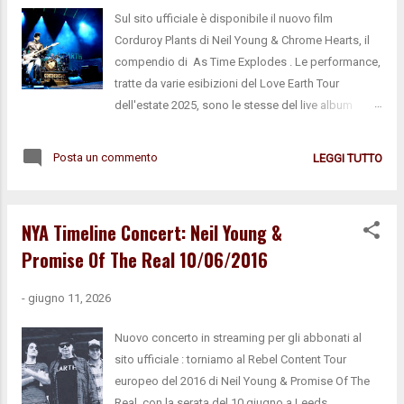
Sul sito ufficiale è disponibile il nuovo film
Corduroy Plants di Neil Young & Chrome Hearts, il
compendio di As Time Explodes . Le performance,
tratte da varie esibizioni del Love Earth Tour
dell'estate 2025, sono le stesse del live album
appena uscito, con alcune minime differenze:
manca "Looking Forward", mentre "Be The Rain" è
Posta un commento
LEGGI TUTTO
inclusa nella sua versione integrale rispetto alla
versione editata dell'album. clicca per acquistare
As Time Explodes
NYA Timeline Concert: Neil Young &
Promise Of The Real 10/06/2016
-
giugno 11, 2026
Nuovo concerto in streaming per gli abbonati al
sito ufficiale : torniamo al Rebel Content Tour
europeo del 2016 di Neil Young & Promise Of The
Real, con la serata del 10 giugno a Leeds