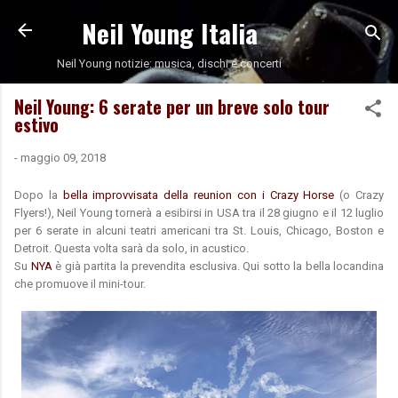
Neil Young Italia
Passa ai contenuti principali
Neil Young notizie: musica, dischi e concerti
Neil Young: 6 serate per un breve solo tour
estivo
-
maggio 09, 2018
Dopo la
bella improvvisata della reunion con i Crazy Horse
(o Crazy
Flyers!), Neil Young tornerà a esibirsi in USA tra il 28 giugno e il 12 luglio
per 6 serate in alcuni teatri americani tra St. Louis, Chicago, Boston e
Detroit. Questa volta sarà da solo, in acustico.
Su
NYA
è già partita la prevendita esclusiva. Qui sotto la bella locandina
che promuove il mini-tour.