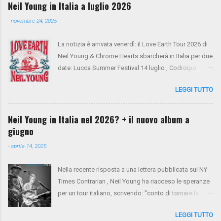
Neil Young in Italia a luglio 2026
-
novembre 24, 2025
La notizia è arrivata venerdì: il Love Earth Tour 2026 di
Neil Young & Chrome Hearts sbarcherà in Italia per due
date: Lucca Summer Festival 14 luglio , Codroipo
(Udine) 16 luglio. Si tratta del ritorno di Neil Young
LEGGI TUTTO
dopo 10 anni dall'ultima apparizione nel nostro
paese. Sul palco saliranno anche Spooner Oldham
(tastiere), Micah Nelson (chitarra, cori), Corey
Neil Young in Italia nel 2026? + il nuovo album a
McCormick (basso, cori), Anthony LoGerfo (batteria) e
giugno
Neil Young (voce, chitarra, piano). Da oggi i biglietti
-
aprile 14, 2025
sono in presale su NYA . Mercoledì 26 e giovedì 27
verrà aperto il presale di Virgin Radio. Da venerdì 28 la
Nella recente risposta a una lettera pubblicata sul NY
vendita generale sarà aperta tramite Ticketone . Ecco
Times Contrarian , Neil Young ha riacceso le speranze
il tour completo:
per un tour italiano, scrivendo: "conto di tornare la
prossima primavera per un tour tra Francia e Italia".
LEGGI TUTTO
Non resta che aspettare e sperare. Intanto, il nuovo