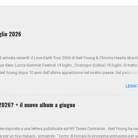
uglio 2026
 è arrivata venerdì: il Love Earth Tour 2026 di Neil Young & Chrome Hearts sbarc
due date: Lucca Summer Festival 14 luglio , Codroipo (Udine) 16 luglio. Si tratta
 Neil Young dopo 10 anni dall'ultima apparizione nel nostro paese. Sul palco sa
ner Oldham (tastiere), Micah Nelson (chitarra, cori), Corey McCormick (basso
LEGGI
ony LoGerfo (batteria) e Neil Young (voce, chitarra, piano). Da oggi i biglietti s
 NYA . Mercoledì 26 e giovedì 27 verrà aperto il presale di Virgin Radio. Da vene
 generale sarà aperta tramite Ticketone . Ecco il tour completo:
l 2026? + il nuovo album a giugno
nte risposta a una lettera pubblicata sul NY Times Contrarian , Neil Young ha r
e per un tour italiano, scrivendo: "conto di tornare la prossima primavera per u