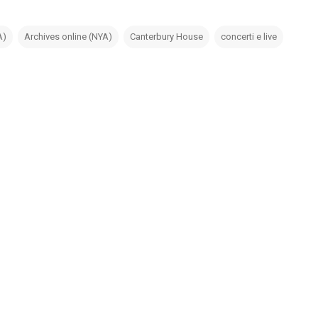
A)
Archives online (NYA)
Canterbury House
concerti e live