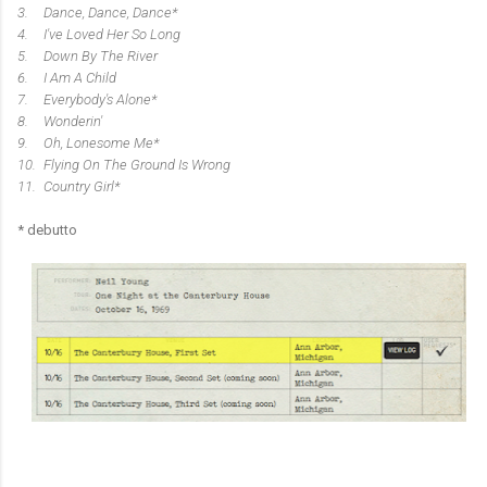
3.
Dance, Dance, Dance*
4.
I've Loved Her So Long
5.
Down By The River
6.
I Am A Child
7.
Everybody's Alone*
8.
Wonderin'
9.
Oh, Lonesome Me*
10.
Flying On The Ground Is Wrong
11.
Country Girl*
* debutto