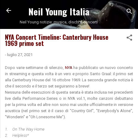
Neil Young Italia
Passa ai contenuti principali
Neil Young notizie: musica, dischi e concerti
NYA Concert Timeline: Canterbury House
1969 primo set
-
luglio 27, 2021
Dopo varie settimane di silenzio,
NYA
ha pubblicato un nuovo concerto
in streaming e questa volta è un vero e proprio Santo Graal: il primo set
alla Canterbury House del 16 ottobre 1969. La seconda grande notizia è
che il secondo e il terzo set seguiranno a breve!
Nessuna delle esecuzioni di questa serata è stata inclusa nei precedenti
live della Performance Series o in NYA vol.1, molte canzoni debuttano
per la prima volta ed altre non sono mai uscite ufficialmente in versione
acustica (nel primo set è il caso di "Country Girl", "Everybody's Alone",
"Wonderin" e "Oh Lonesome Me").
1.
On The Way Home
2.
Helpless*