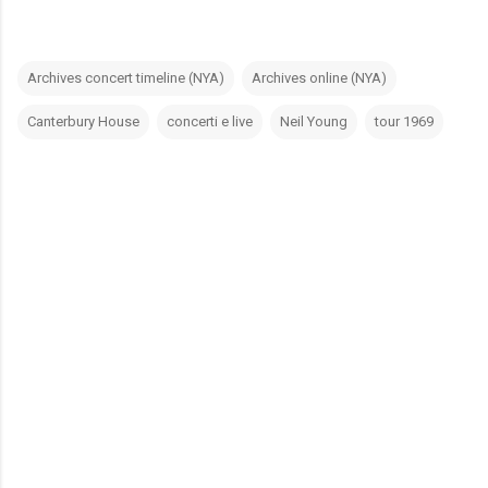
Archives concert timeline (NYA)
Archives online (NYA)
Canterbury House
concerti e live
Neil Young
tour 1969
C
o
m
m
e
n
t
i