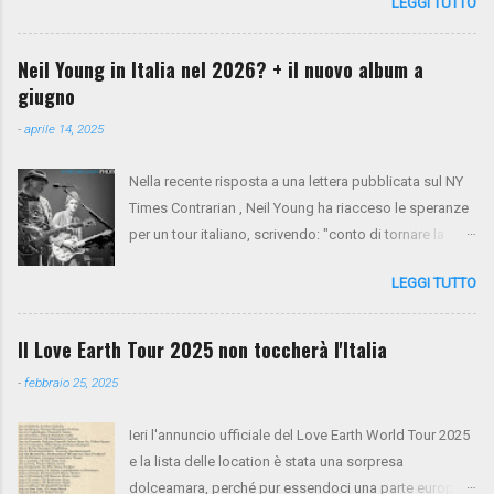
LEGGI TUTTO
dopo 10 anni dall'ultima apparizione nel nostro
paese. Sul palco saliranno anche Spooner Oldham
(tastiere), Micah Nelson (chitarra, cori), Corey
Neil Young in Italia nel 2026? + il nuovo album a
McCormick (basso, cori), Anthony LoGerfo (batteria) e
giugno
Neil Young (voce, chitarra, piano). Da oggi i biglietti
-
aprile 14, 2025
sono in presale su NYA . Mercoledì 26 e giovedì 27
verrà aperto il presale di Virgin Radio. Da venerdì 28 la
Nella recente risposta a una lettera pubblicata sul NY
vendita generale sarà aperta tramite Ticketone . Ecco
Times Contrarian , Neil Young ha riacceso le speranze
il tour completo:
per un tour italiano, scrivendo: "conto di tornare la
prossima primavera per un tour tra Francia e Italia".
LEGGI TUTTO
Non resta che aspettare e sperare. Intanto, il nuovo
album Talking To The Trees è previsto per il 13 giugno.
Il Love Earth Tour 2025 non toccherà l'Italia
-
febbraio 25, 2025
Ieri l'annuncio ufficiale del Love Earth World Tour 2025
e la lista delle location è stata una sorpresa
dolceamara, perché pur essendoci una parte europea