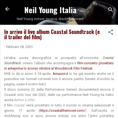
Neil Young Italia
Passa ai contenuti principali
Neil Young notizie: musica, dischi e concerti
In arrivo il live album Coastal Soundtrack (e
il trailer del film)
-
febbraio 28, 2025
Un'altra uscita discografica si prospetta all'orizzonte:
Coastal
Soundtrack
, ovvero l'album che accompagna il
film-concerto proiettato
in anteprima lo scorso ottobre al Woodstock Film Festival
.
NYA lo dà in arrivo il 18 aprile.
Amazon.it
lo ha già inserito anche se il
preordine nei formati cd/vinile non è ancora partito (tenete d'occhio la
pagina, usate il nostro link!)
Il disco (volume 22 della Performance Series) documenterà ancora il
Coastal solo tour del 2023, dalle cui performance Neil Young ha tratto
anche
Before & After
.
Il film
Coastal
verrà proiettato in tutto il mondo in cinema selezionati il
giorno 17 aprile (
https://coastalthemovie.com/
). Sull'uscita in
dvd/bluray non ci sono ancora notizie, ma entro l'anno potrebbe