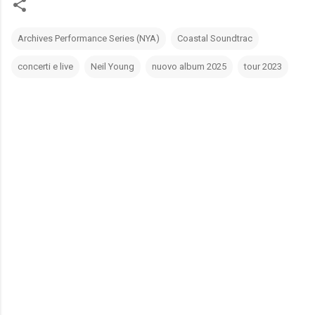
Archives Performance Series (NYA)
Coastal Soundtrac
concerti e live
Neil Young
nuovo album 2025
tour 2023
C
o
m
m
e
n
t
i