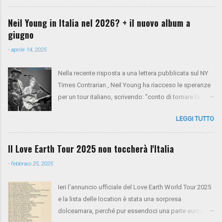
paese. Sul palco saliranno anche Spooner Oldham
(tastiere), Micah Nelson (chitarra, cori), Corey
Neil Young in Italia nel 2026? + il nuovo album a
McCormick (basso, cori), Anthony LoGerfo (batteria) e
giugno
Neil Young (voce, chitarra, piano). Da oggi i biglietti
-
aprile 14, 2025
sono in presale su NYA . Mercoledì 26 e giovedì 27
verrà aperto il presale di Virgin Radio. Da venerdì 28 la
Nella recente risposta a una lettera pubblicata sul NY
vendita generale sarà aperta tramite Ticketone . Ecco
Times Contrarian , Neil Young ha riacceso le speranze
il tour completo:
per un tour italiano, scrivendo: "conto di tornare la
prossima primavera per un tour tra Francia e Italia".
LEGGI TUTTO
Non resta che aspettare e sperare. Intanto, il nuovo
album Talking To The Trees è previsto per il 13 giugno.
Il Love Earth Tour 2025 non toccherà l'Italia
-
febbraio 25, 2025
Ieri l'annuncio ufficiale del Love Earth World Tour 2025
e la lista delle location è stata una sorpresa
dolceamara, perché pur essendoci una parte europea