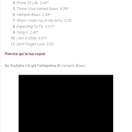
Prime Of Life 3:40*
Throw Your Hatred Down 4:39*
Vampire Blues 2:44*
When I Hold You In My Arms 6:20
Expecting To Fly 3:51*
Song X 2:42*
I Am A Child 3:01*
Don’t Forget Love 0:53
Prenota qui la tua copia!
Su Youtube c'è già l'anteprima di
Vampire Blues
.