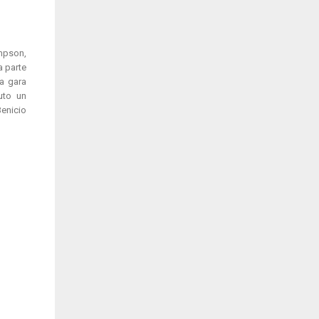
mpson,
a parte
na gara
uto un
Benicio