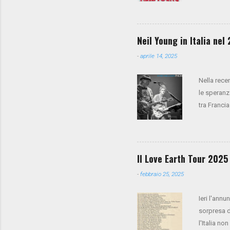
cori), Anth
presale su
la vendita
Neil Young in Italia ne
-
aprile 14, 2025
Nella rece
le speranz
tra Francia
Trees è pre
Il Love Earth Tour 2025 
-
febbraio 25, 2025
Ieri l'annu
sorpresa 
l'Italia n