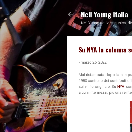
Neil Young Italia
Neil Young notizie: musica, di
Su NYA la colonna 
-
marzo 25, 2022
Mai ristampata dopo la sua pub
1980 contiene dei contributi di
sul vinile originale. Su
NYA
son
alcuni intermezzi, più una rein