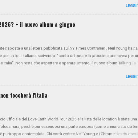
LEGGI
ony LoGerfo (batteria) e Neil Young (voce, chitarra, piano). Da oggi i biglietti s
 NYA . Mercoledì 26 e giovedì 27 verrà aperto il presale di Virgin Radio. Da vene
 generale sarà aperta tramite Ticketone . Ecco il tour completo:
l 2026? + il nuovo album a giugno
nte risposta a una lettera pubblicata sul NY Times Contrarian , Neil Young ha r
e per un tour italiano, scrivendo: "conto di tornare la prossima primavera per u
 e Italia". Non resta che aspettare e sperare. Intanto, il nuovo album Talking To
visto per il 13 giugno.
LEGGI
non toccherà l'Italia
ncio ufficiale del Love Earth World Tour 2025 e la lista delle location è stata una
dolceamara, perché pur essendoci una parte europea (come annunciato da t
on è purtroppo contemplata. Chi vorrà vedere Neil Young e i Chrome Hearts dovr