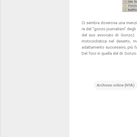
Ci sembra doverosa una menzio
re del "gonzo journalism" degli 
del suo avvocato dr. Gonzo). S
motociclistica nel deserto, m
adattamento successivo, più fa
Del Toro in quella del dr. Gonzo
Archives online (NYA)
C
o
m
m
e