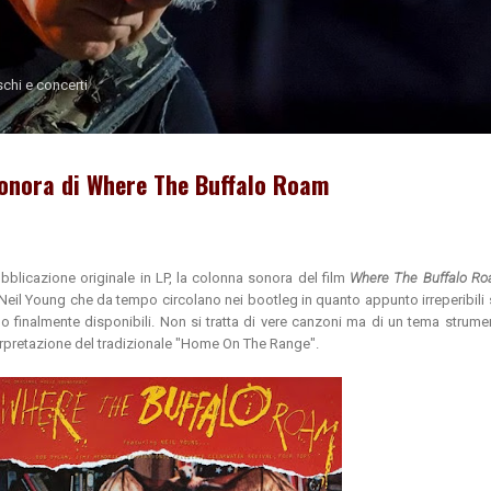
Passa ai contenuti principali
schi e concerti
sonora di Where The Buffalo Roam
blicazione originale in LP, la colonna sonora del film
Where The Buffalo R
 Neil Young che da tempo circolano nei bootleg in quanto appunto irreperibili
o finalmente disponibili. Non si tratta di vere canzoni ma di un tema strume
terpretazione del tradizionale "Home On The Range".