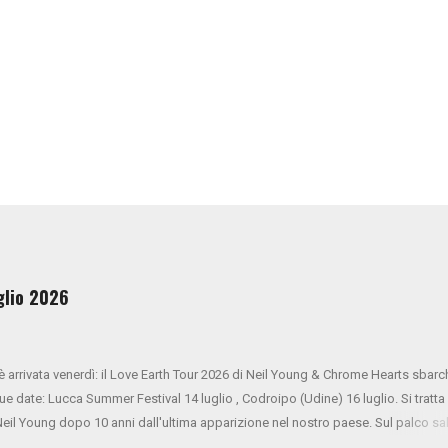
uglio 2026
 è arrivata venerdì: il Love Earth Tour 2026 di Neil Young & Chrome Hearts sbarc
due date: Lucca Summer Festival 14 luglio , Codroipo (Udine) 16 luglio. Si tratta
 Neil Young dopo 10 anni dall'ultima apparizione nel nostro paese. Sul palco sa
ner Oldham (tastiere), Micah Nelson (chitarra, cori), Corey McCormick (basso