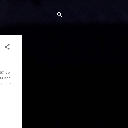
oam
del
 se non
ntale e