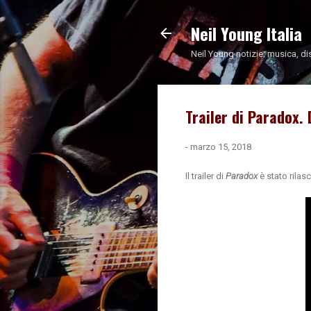
Neil Young Italia
Neil Young notizie: musica, di
Trailer di Paradox. 
-
marzo 15, 2018
Il trailer di
Paradox
è stato rilas