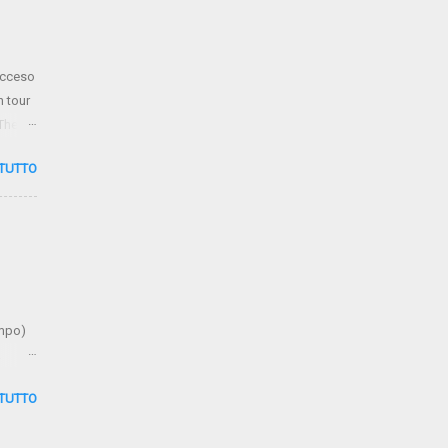
iacceso
n tour
 The
 TUTTO
empo)
à
 TUTTO
ma.