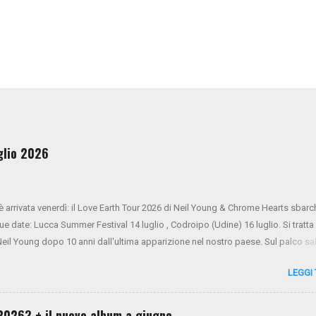
uglio 2026
 è arrivata venerdì: il Love Earth Tour 2026 di Neil Young & Chrome Hearts sbarc
due date: Lucca Summer Festival 14 luglio , Codroipo (Udine) 16 luglio. Si tratta
 Neil Young dopo 10 anni dall'ultima apparizione nel nostro paese. Sul palco sa
ner Oldham (tastiere), Micah Nelson (chitarra, cori), Corey McCormick (basso
LEGGI
ony LoGerfo (batteria) e Neil Young (voce, chitarra, piano). Da oggi i biglietti s
 NYA . Mercoledì 26 e giovedì 27 verrà aperto il presale di Virgin Radio. Da vene
 generale sarà aperta tramite Ticketone . Ecco il tour completo:
l 2026? + il nuovo album a giugno