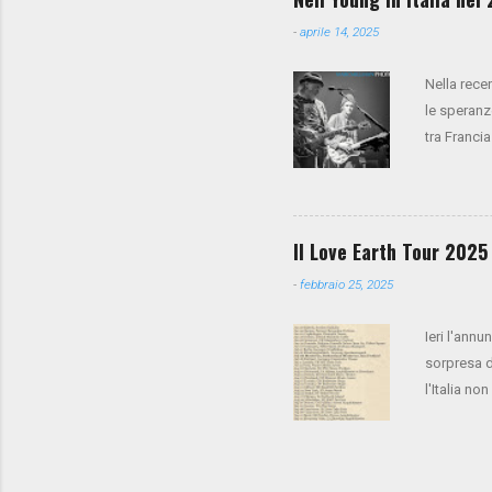
-
aprile 14, 2025
Nella rece
le speranz
tra Francia
Trees è pre
Il Love Earth Tour 2025 
-
febbraio 25, 2025
Ieri l'annu
sorpresa 
l'Italia n
andare qua
inizierà il
Ecco le da