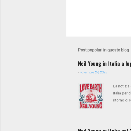
Post popolari in questo blog
Neil Young in Italia a l
-
novembre 24, 2025
La notizia
Italia per 
ritorno di
anche Spoo
cori), Anth
presale su
la vendita
Neil Young in Italia ne