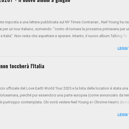
nte risposta a una lettera pubblicata sul NY Times Contrarian , Neil Young ha r
e per un tour italiano, scrivendo: "conto di tornare la prossima primavera per u
 e Italia". Non resta che aspettare e sperare. Intanto, il nuovo album Talking To
visto per il 13 giugno.
LEGGI
non toccherà l'Italia
ncio ufficiale del Love Earth World Tour 2025 e la lista delle location è stata una
dolceamara, perché pur essendoci una parte europea (come annunciato da t
on è purtroppo contemplata. Chi vorrà vedere Neil Young e i Chrome Hearts dovr
ntomeno in Germania, per ora il posto più vicino a noi. La prevendita generale
LEGGI
 28 febbraio, mentre gli abbonati a NYA possono acquistare i biglietti in antepri
te finora previste (aggiornato):