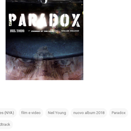
ies (NYA)
film e video
Neil Young
nuovo album 2018
Paradox
dtrack