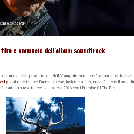
Passa ai contenuti principali
schi e concerti
 film e annuncio dell'album soundtrack
er del nuovo film prodotto da Neil Young (la prima sarà a marzo al festiva
orsi
per altri dettagli) e l'annuncio che, insieme al film, arriverà anche il soundt
tà conterrà nuove tracce live dal tour 2016 con i Promise Of The Real.