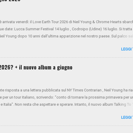
 è arrivata venerdì: il Love Earth Tour 2026 di Neil Young & Chrome Hearts sbarc
due date: Lucca Summer Festival 14 luglio , Codroipo (Udine) 16 luglio. Si tratta
 Neil Young dopo 10 anni dall'ultima apparizione nel nostro paese. Sul palco sa
ner Oldham (tastiere), Micah Nelson (chitarra, cori), Corey McCormick (basso
LEGGI
ony LoGerfo (batteria) e Neil Young (voce, chitarra, piano). Da oggi i biglietti s
 NYA . Mercoledì 26 e giovedì 27 verrà aperto il presale di Virgin Radio. Da vene
 generale sarà aperta tramite Ticketone . Ecco il tour completo:
l 2026? + il nuovo album a giugno
nte risposta a una lettera pubblicata sul NY Times Contrarian , Neil Young ha r
e per un tour italiano, scrivendo: "conto di tornare la prossima primavera per u
 e Italia". Non resta che aspettare e sperare. Intanto, il nuovo album Talking To
visto per il 13 giugno.
LEGGI