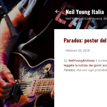
Neil Young Italia
Neil Young notizie: musica, di
Paradox: poster del
-
febbraio 03, 2018
Su
NeilYoungArchives
il post
leggete la notizia dei giorni sc
Paradox
, che con ogni probabili