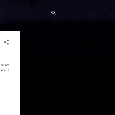
l SXSW,
rack di