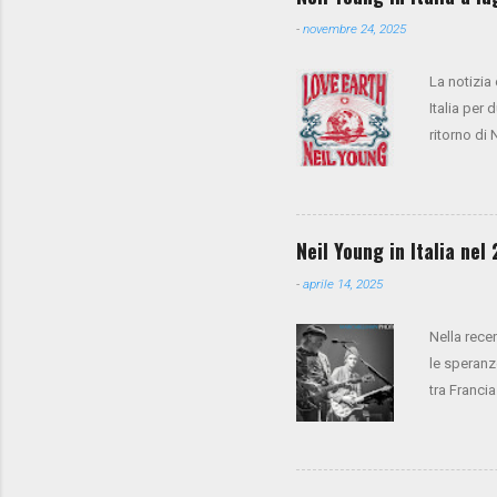
-
novembre 24, 2025
La notizia
Italia per 
ritorno di
anche Spoo
cori), Anth
presale su
la vendita
Neil Young in Italia ne
-
aprile 14, 2025
Nella rece
le speranz
tra Francia
Trees è pre