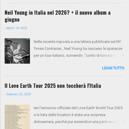
paese. Sul palco saliranno anche Spooner Oldham
(tastiere), Micah Nelson (chitarra, cori), Corey
Neil Young in Italia nel 2026? + il nuovo album a
McCormick (basso, cori), Anthony LoGerfo (batteria) e
giugno
Neil Young (voce, chitarra, piano). Da oggi i biglietti
-
aprile 14, 2025
sono in presale su NYA . Mercoledì 26 e giovedì 27
verrà aperto il presale di Virgin Radio. Da venerdì 28 la
Nella recente risposta a una lettera pubblicata sul NY
vendita generale sarà aperta tramite Ticketone . Ecco
Times Contrarian , Neil Young ha riacceso le speranze
il tour completo:
per un tour italiano, scrivendo: "conto di tornare la
prossima primavera per un tour tra Francia e Italia".
LEGGI TUTTO
Non resta che aspettare e sperare. Intanto, il nuovo
album Talking To The Trees è previsto per il 13 giugno.
Il Love Earth Tour 2025 non toccherà l'Italia
-
febbraio 25, 2025
Ieri l'annuncio ufficiale del Love Earth World Tour 2025
e la lista delle location è stata una sorpresa
dolceamara, perché pur essendoci una parte europea
(come annunciato da tempo) l'Italia non è purtroppo