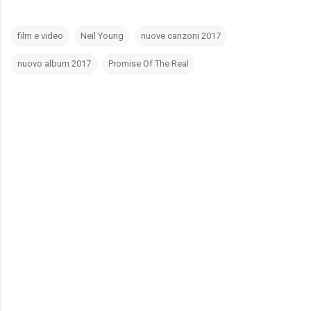
film e video
Neil Young
nuove canzoni 2017
nuovo album 2017
Promise Of The Real
C
o
m
m
e
n
t
i