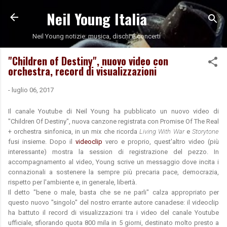
Neil Young Italia
Passa ai contenuti principali
Neil Young notizie: musica, dischi e concerti
"Children of Destiny", nuovo video con
orchestra, record di visualizzazioni
-
luglio 06, 2017
Il canale Youtube di Neil Young ha pubblicato un nuovo video di
"Children Of Destiny", nuova canzone registrata con Promise Of The Real
+ orchestra sinfonica, in un mix che ricorda
Living With War
e
Storytone
fusi insieme. Dopo il
videoclip
vero e proprio, quest'altro video (più
interessante) mostra la session di registrazione del pezzo. In
accompagnamento al video, Young scrive un messaggio dove incita i
connazionali a sostenere la sempre più precaria pace, democrazia,
rispetto per l'ambiente e, in generale, libertà.
Il detto "bene o male, basta che se ne parli" calza appropriato per
questo nuovo "singolo" del nostro errante autore canadese: il videoclip
ha battuto il record di visualizzazioni tra i video del canale Youtube
ufficiale, sfiorando quota 800 mila in 5 giorni, destinato molto presto a