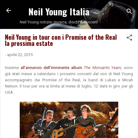
Neil Young Italia
Passa ai contenuti principali
Neil Young notizie: musica, dischi e concerti
Neil Young in tour con i Promise of the Real
la prossima estate
-
aprile 22, 2015
Insieme
all'annuncio dell'imminente album
The Monsanto Years
, sono
già stati messi a calendario i prossimi concerti dal vivo di Neil Young
accompagnato dai Promise of the Real, la band di Lukas e Micah
Nelson. Il tour per ora si limita al mese di luglio, 12 date in giro per gli
USA.