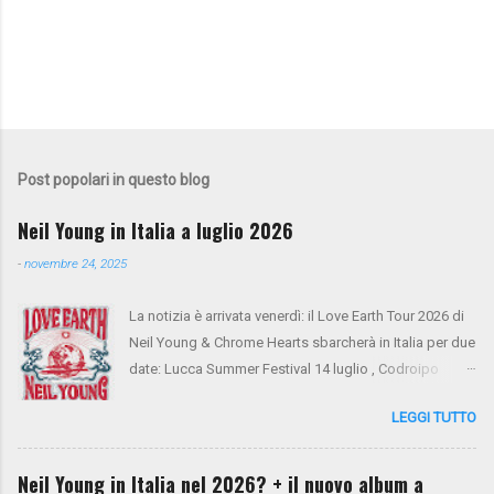
Post popolari in questo blog
Neil Young in Italia a luglio 2026
-
novembre 24, 2025
La notizia è arrivata venerdì: il Love Earth Tour 2026 di
Neil Young & Chrome Hearts sbarcherà in Italia per due
date: Lucca Summer Festival 14 luglio , Codroipo
(Udine) 16 luglio. Si tratta del ritorno di Neil Young
LEGGI TUTTO
dopo 10 anni dall'ultima apparizione nel nostro
paese. Sul palco saliranno anche Spooner Oldham
(tastiere), Micah Nelson (chitarra, cori), Corey
Neil Young in Italia nel 2026? + il nuovo album a