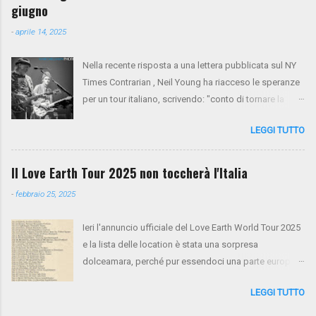
McCormick (basso, cori), Anthony LoGerfo (batteria) e
giugno
Neil Young (voce, chitarra, piano). Da oggi i biglietti
-
aprile 14, 2025
sono in presale su NYA . Mercoledì 26 e giovedì 27
verrà aperto il presale di Virgin Radio. Da venerdì 28 la
Nella recente risposta a una lettera pubblicata sul NY
vendita generale sarà aperta tramite Ticketone . Ecco
Times Contrarian , Neil Young ha riacceso le speranze
il tour completo:
per un tour italiano, scrivendo: "conto di tornare la
prossima primavera per un tour tra Francia e Italia".
LEGGI TUTTO
Non resta che aspettare e sperare. Intanto, il nuovo
album Talking To The Trees è previsto per il 13 giugno.
Il Love Earth Tour 2025 non toccherà l'Italia
-
febbraio 25, 2025
Ieri l'annuncio ufficiale del Love Earth World Tour 2025
e la lista delle location è stata una sorpresa
dolceamara, perché pur essendoci una parte europea
(come annunciato da tempo) l'Italia non è purtroppo
LEGGI TUTTO
contemplata. Chi vorrà vedere Neil Young e i Chrome
Hearts dovrà andare quantomeno in Germania, per ora