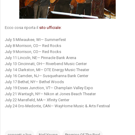
Ecco cosa riporta il
sito ufficiale:
July 5 Milwaukee, WI— Summerfest
July 8 Morrison, CO— Red Rocks
July 9 Morrison, CO— Red Rocks
July 11 Lincoln, NE— Pinnacle Bank Arena
July 13 Cincinnati, OH— Riverbend Music Center
July 14 Clarkston, MI— DTE Energy Music Theater
July 16 Camden, NJ— Susquehanna Bank Center
July 17 Bethel, NY— Bethel Woods
July 19 Essex Junction, VT— Champlain Valley Expo
July 21 Wantagh, NY— Nikon at Jones Beach Theater
July 22 Mansfield, MA— Xfinity Center
July 24 Oro-Medonte, CAN— WayHome Music & Arts Festival
concerti e live
Neil Young
Promise Of The Real